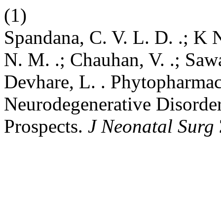
(1)
Spandana, C. V. L. D. .; K N
N. M. .; Chauhan, V. .; Sawa
Devhare, L. . Phytopharmace
Neurodegenerative Disorde
Prospects.
J Neonatal Surg