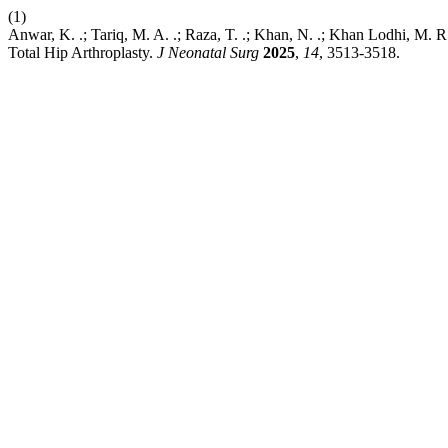
(1)
Anwar, K. .; Tariq, M. A. .; Raza, T. .; Khan, N. .; Khan Lodhi, M. R
Total Hip Arthroplasty.
J Neonatal Surg
2025
,
14
, 3513-3518.